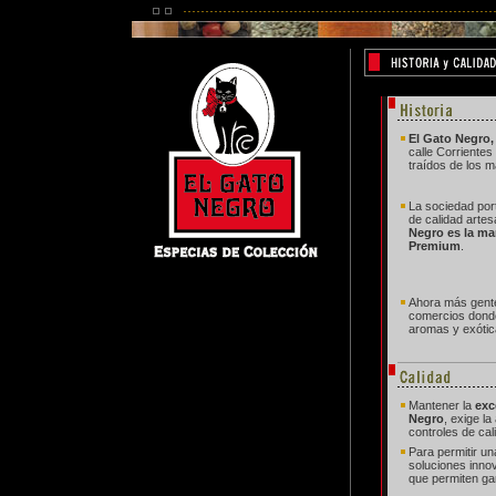
El Gato Negro,
calle Corrientes
traídos de los 
La sociedad por
de calidad artes
Negro es la ma
Premium
.
Ahora más gente
comercios don
aromas y exótic
Mantener la
exc
Negro
, exige l
controles de cal
Para permitir un
soluciones inn
que permiten ga